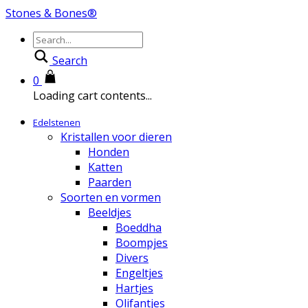
Stones & Bones®
Search
0
Loading cart contents...
Edelstenen
Kristallen voor dieren
Honden
Katten
Paarden
Soorten en vormen
Beeldjes
Boeddha
Boompjes
Divers
Engeltjes
Hartjes
Olifantjes