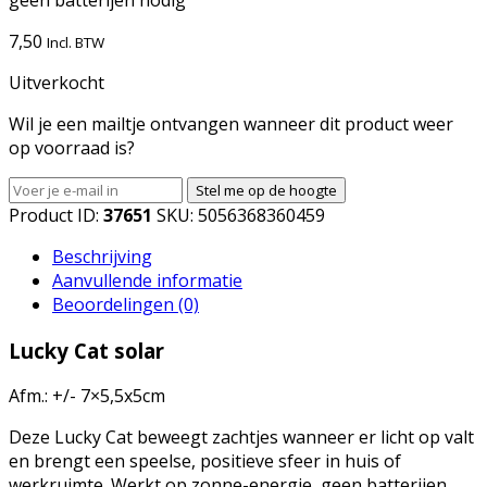
7,50
Incl. BTW
Uitverkocht
Wil je een mailtje ontvangen wanneer dit product weer
op voorraad is?
Stel me op de hoogte
Product ID:
37651
SKU:
5056368360459
Beschrijving
Aanvullende informatie
Beoordelingen (0)
Lucky Cat solar
Afm.: +/- 7×5,5x5cm
Deze Lucky Cat beweegt zachtjes wanneer er licht op valt
en brengt een speelse, positieve sfeer in huis of
werkruimte. Werkt op zonne-energie, geen batterijen