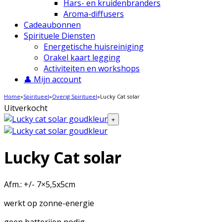
Hars- en kruidenbranders
Aroma-diffusers
Cadeaubonnen
Spirituele Diensten
Energetische huisreiniging
Orakel kaart legging
Activiteiten en workshops
👤 Mijn account
Home
»
Spiritueel
»
Overig Spiritueel
»
Lucky Cat solar
Uitverkocht
+
Lucky Cat solar
Afm.: +/- 7×5,5x5cm
werkt op zonne-energie
geen batterijen nodig