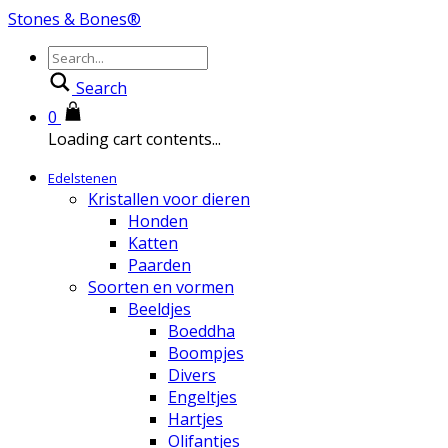
Stones & Bones®
Search
0
Loading cart contents...
Edelstenen
Kristallen voor dieren
Honden
Katten
Paarden
Soorten en vormen
Beeldjes
Boeddha
Boompjes
Divers
Engeltjes
Hartjes
Olifantjes