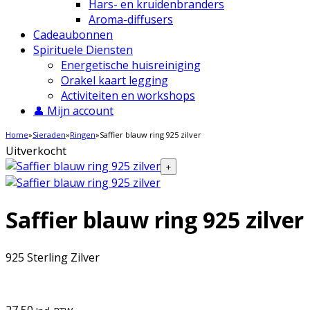
Hars- en kruidenbranders
Aroma-diffusers
Cadeaubonnen
Spirituele Diensten
Energetische huisreiniging
Orakel kaart legging
Activiteiten en workshops
👤 Mijn account
Home
»
Sieraden
»
Ringen
»
Saffier blauw ring 925 zilver
Uitverkocht
+
Saffier blauw ring 925 zilver
925 Sterling Zilver
27,50