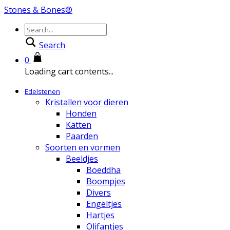
Stones & Bones®
Search
0
Loading cart contents...
Edelstenen
Kristallen voor dieren
Honden
Katten
Paarden
Soorten en vormen
Beeldjes
Boeddha
Boompjes
Divers
Engeltjes
Hartjes
Olifantjes